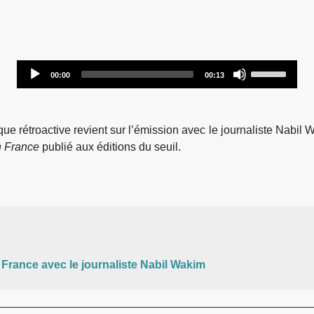
Audio
Use
00:00
00:13
Player
Up/Down
Arrow
keys
ue rétroactive revient sur l’émission avec le journaliste Nabil 
to
n France
publié aux éditions du seuil.
increase
or
decrease
volume.
France avec le journaliste Nabil Wakim