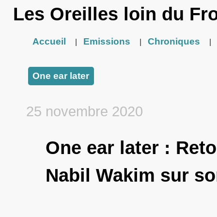
Les Oreilles loin du Fr
Accueil
Emissions
Chroniques
|
|
|
One ear later
25 novembre 2020
One ear later : Ret
Nabil Wakim sur son