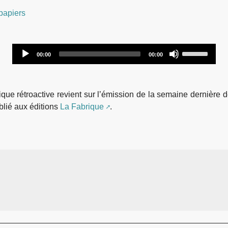
papiers
Audio
Use
00:00
00:00
Player
Up/Down
Arrow
keys
e rétroactive revient sur l’émission de la semaine dernière des 
to
lié aux éditions
La Fabrique
.
increase
or
decrease
volume.