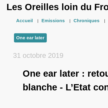
Les Oreilles loin du Fr
Accueil
Emissions
Chroniques
|
|
|
One ear later
31 octobre 2019
One ear later : retou
blanche - L’Etat con