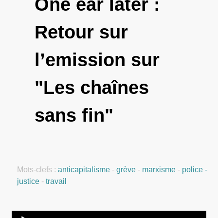
One ear later :
Retour sur
l’emission sur
"Les chaînes
sans fin"
Mots-clefs :
anticapitalisme
-
grève
-
marxisme
-
police -
justice
-
travail
Audio