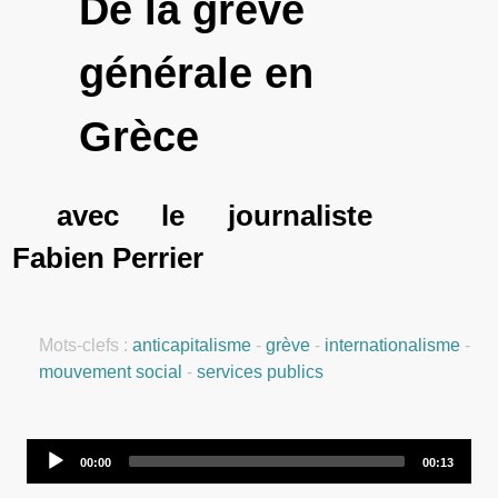
De la grève
générale en
Grèce
avec le journaliste
Fabien Perrier
Mots-clefs :
anticapitalisme
-
grève
-
internationalisme
-
mouvement social
-
services publics
Audio
00:00
00:13
Player