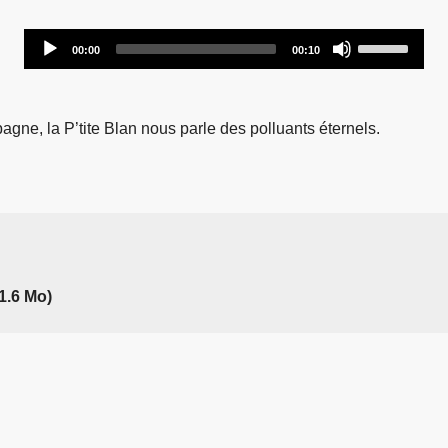
Audio
Use
00:00
00:10
Player
Up/Down
Arrow
keys
gne, la P’tite Blan nous parle des polluants éternels.
to
increase
or
decrease
volume.
1.6 Mo)