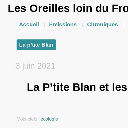
Les Oreilles loin du Fr
Accueil
Emissions
Chroniques
|
|
|
La p’tite Blan
3 juin 2021
La P’tite Blan et les
Mots-clefs :
écologie