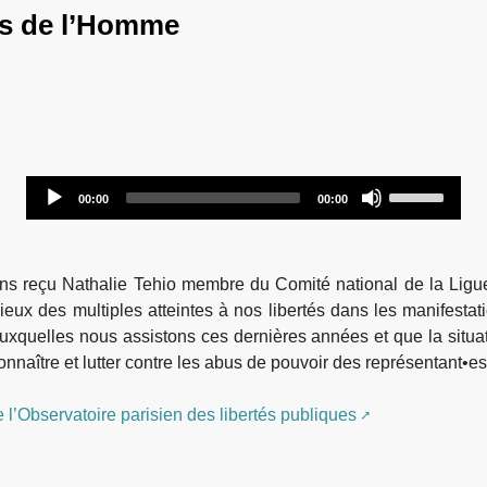
its de l’Homme
Audio
Use
00:00
00:00
Player
Up/Down
Arrow
keys
ons reçu Nathalie Tehio membre du Comité national de la Ligu
to
lieux des multiples atteintes à nos libertés dans les manifestat
increase
auxquelles nous assistons ces dernières années et que la situat
or
nnaître et lutter contre les abus de pouvoir des représentant•es 
decrease
volume.
 de l’Observatoire parisien des libertés publiques