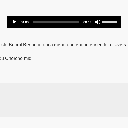
Audio
Use
00:00
00:13
Player
Up/Down
Arrow
keys
ste Benoît Berthelot qui a mené une enquête inédite à travers l
to
increase
 du Cherche-midi
or
decrease
volume.