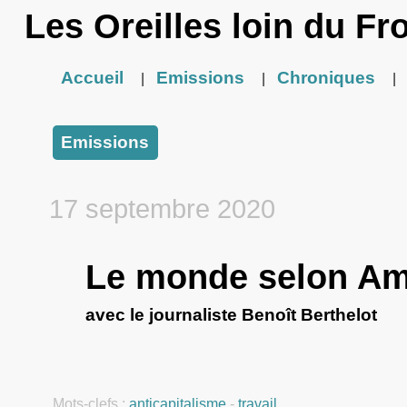
Les Oreilles loin du Fr
Accueil
Emissions
Chroniques
|
|
|
Emissions
17 septembre 2020
Le monde selon A
avec le journaliste Benoît Berthelot
Mots-clefs :
anticapitalisme
-
travail