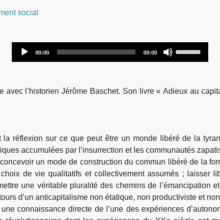
ent social
Audio
Use
00:00
00:00
Player
Up/Down
Arrow
keys
me avec l’historien Jérôme Baschet. Son livre « Adieux au capita
to
increase
or
decrease
t la réflexion sur ce que peut être un monde libéré de la tyra
volume.
tiques accumulées par l’insurrection et les communautés zapatis
concevoir un mode de construction du commun libéré de la forme
 choix de vie qualitatifs et collectivement assumés ; laisser l
mettre une véritable pluralité des chemins de l’émancipation et
ours d’un anticapitalisme non étatique, non productiviste et no
 une connaissance directe de l’une des expériences d’autonomi