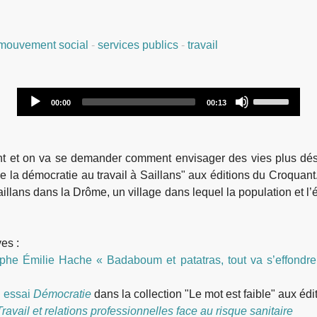
mouvement social
-
services publics
-
travail
Audio
Use
00:00
00:13
Player
Up/Down
Arrow
keys
nt et on va se demander comment envisager des vies plus dési
to
De la démocratie au travail à Saillans" aux éditions du Croquant
increase
Saillans dans la Drôme, un village dans lequel la population et
or
decrease
volume.
es :
phe Émilie Hache « Badaboum et patatras, tout va s’effondrer
 essai
Démocratie
dans la collection "Le mot est faible" aux éd
 Travail et relations professionnelles face au risque sanitaire