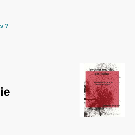
s ?
ie